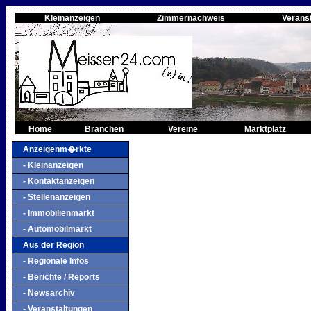
Kleinanzeigen
Zimmernachweis
Verans
Home
Branchen
Vereine
Marktplatz
Anzeigenm�rkte
- Kleinanzeigen
- Kontaktanzeigen
- Stellenanzeigen
- Immobilienmarkt
- Automobilmarkt
Aus der Region
- Regionale Infos
- Berichte / Reports
- Newsarchiv
- Veranstaltungen